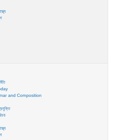
স্থ্য
ষা
মিতি
oday
mar and Composition
রযুক্তি
রিচয়
স্থ্য
ষা