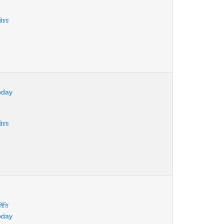
রিচয়
oday
রিচয়
মিতি
oday