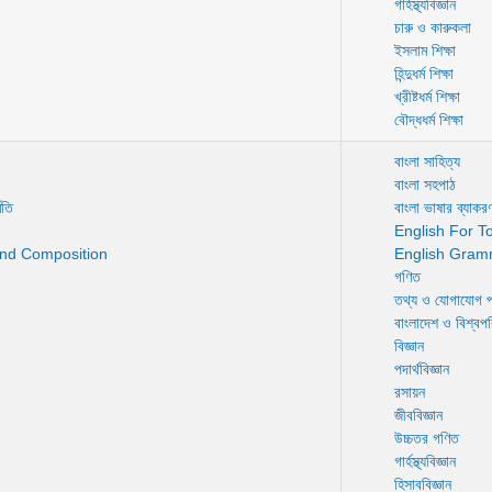
গার্হস্থ্যবিজ্ঞান
চারু ও কারুকলা
ইসলাম শিক্ষা
হিন্দুধর্ম শিক্ষা
খ্রীষ্টধর্ম শিক্ষা
বৌদ্ধধর্ম শিক্ষা
বাংলা সাহিত্য
বাংলা সহপাঠ
িতি
বাংলা ভাষার ব্যাকরণ
English For T
nd Composition
English Gram
গণিত
তথ্য ও যোগাযোগ প্
বাংলাদেশ ও বিশ্বপ
বিজ্ঞান
পদার্থবিজ্ঞান
রসায়ন
জীববিজ্ঞান
উচ্চতর গণিত
গার্হস্থ্যবিজ্ঞান
হিসাববিজ্ঞান