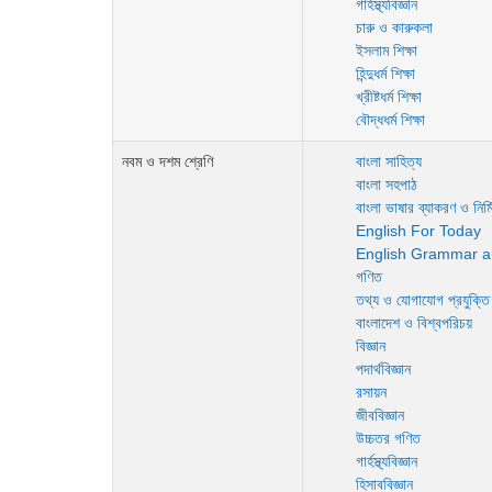
গার্হস্থ্যবিজ্ঞান
চারু ও কারুকলা
ইসলাম শিক্ষা
হিন্দুধর্ম শিক্ষা
খ্রীষ্টধর্ম শিক্ষা
বৌদ্ধধর্ম শিক্ষা
নবম ও দশম শ্রেণি
বাংলা সাহিত্য
বাংলা সহপাঠ
বাংলা ভাষার ব্যাকরণ ও নির্ম
English For Today
English Grammar a
গণিত
তথ্য ও যোগাযোগ প্রযুক্তি
বাংলাদেশ ও বিশ্বপরিচয়
বিজ্ঞান
পদার্থবিজ্ঞান
রসায়ন
জীববিজ্ঞান
উচ্চতর গণিত
গার্হস্থ্যবিজ্ঞান
হিসাববিজ্ঞান