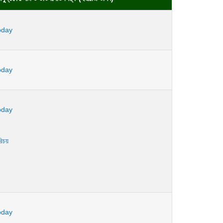
oday
oday
oday
রিচয়
oday