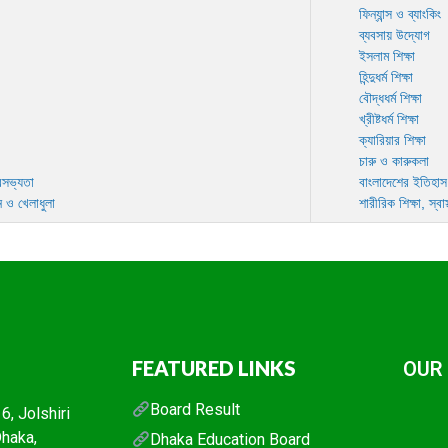
ফিন্যান্স ও ব্যাংকিং
ব্যবসায় উদ্যোগ
ইসলাম শিক্ষা
হিন্দুধর্ম শিক্ষা
বৌদ্ধধর্ম শিক্ষা
খ্রীষ্টধর্ম শিক্ষা
ক্যারিয়ার শিক্ষা
চারু ও কারুকলা
বসভ্যতা
বাংলাদেশের ইতিহাস
ঞান ও খেলাধুলা
শারীরিক শিক্ষা, স্বাস
FEATURED LINKS
OUR
Board Result
, Jolshiri
Dhaka,
Dhaka Education Board